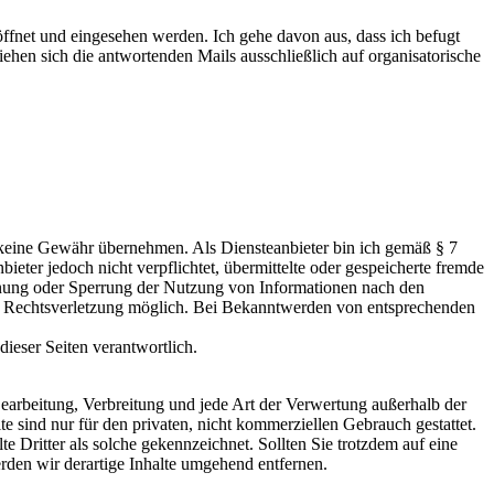
fnet und eingesehen werden. Ich gehe davon aus, dass ich befugt
ehen sich die antwortenden Mails ausschließlich auf organisatorische
och keine Gewähr übernehmen. Als Diensteanbieter bin ich gemäß § 7
eter jedoch nicht verpflichtet, übermittelte oder gespeicherte fremde
ernung oder Sperrung der Nutzung von Informationen nach den
ten Rechtsverletzung möglich. Bei Bekanntwerden von entsprechenden
dieser Seiten verantwortlich.
 Bearbeitung, Verbreitung und jede Art der Verwertung außerhalb der
 sind nur für den privaten, nicht kommerziellen Gebrauch gestattet.
te Dritter als solche gekennzeichnet. Sollten Sie trotzdem auf eine
den wir derartige Inhalte umgehend entfernen.