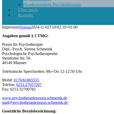
Hundegestützte Psychotherapie
Über mich
Kontakt
Impressum
Verena
2024-11-02T10:02:19+01:00
Angaben gemäß § 5 TMG:
Praxis für Psychotherapie
Dipl.- Psych. Verena Schmeink
Psychologische Psychotherapeutin
Steinfurter Str. 56
48149 Münster
Telefonische Sprechzeiten: Mo+Do 12-12:50 Uhr
Mobil:
0176/61865555
Telefon:
0251/27057207
Fax: 0251/32700782
www.psychotherapiepraxis-schmeink.de
mail@psychotherapiepraxis-schmeink.de
Gesetzliche Berufsbezeichnung: