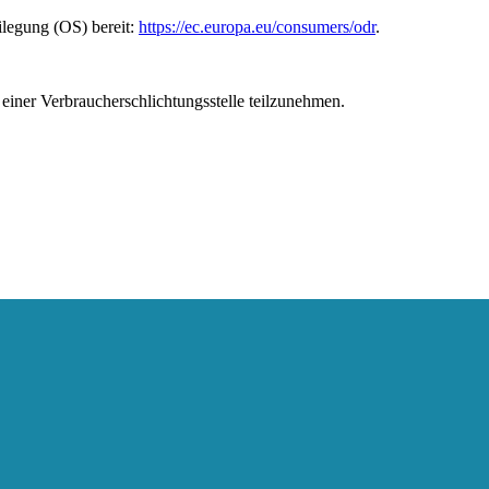
ilegung (OS) bereit:
https://ec.europa.eu/consumers/odr
.
r einer Verbraucherschlichtungsstelle teilzunehmen.