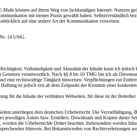
-Mails können auf ihrem Weg von fachkundigen Internet- Nutzern geöf
Kommunikation mit meiner Praxis gewählt haben. Selbstverständlich bezi
usdrücklich auf eine andere Art der Kommunikation verweisen.
 Nr. 14 UStG.
ie Richtigkeit, Vollständigkeit und Aktualität der Inhalte kann ich jed
Gesetzen verantwortlich. Nach §§ 8 bis 10 TMG bin ich als Diensteanbi
uf eine rechtswidrige Tätigkeit hinweisen. Verpflichtungen zur Entf
e Haftung ist jedoch erst ab dem Zeitpunkt der Kenntnis einer konkre
g für die Inhalte der verlinkten Webseiten, für diese ist der Betreiber 
n Seiten unterliegen dem deutschen Urheberrecht. Die Vervielfältigung,
 jeweiligen Autors bzw. Erstellers. Downloads und Kopien dieser Seite
n, werden die Urheberrechte Dritter beachtet. Insbesondere werden Inhal
tsprechenden Hinweis. Bei Bekanntwerden von Rechtsverletzungen wer